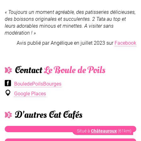
« Toujours un moment agréable, des patisseries délicieuses,
des boissons originales et succulentes. 2 Tata au top et
leurs adorables minous et minettes. A visiter sans
modération ! »
Avis publié par Angélique en juillet 2023 sur
Facebook
Contact
Le Boule de Poils
BouledePoilsBourges
Google Places
D'autres Cat Cafés
Au Chaleureux
Le Royaume des
Situé à
Châteauroux
(61km)