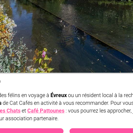
)
es félins en voyage à
Évreux
ou un résident local à la re
s
de Cat Cafés en activité à vous recommander. Pour vous
des Chats
et
Café Pattounes
: vous pourrez les approcher, 
r association partenaire.
 des Chats
Café P