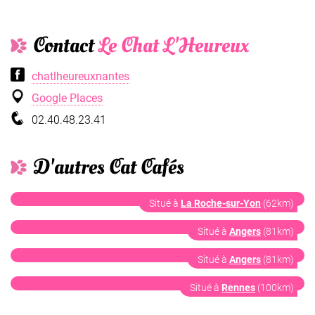
Contact
Le Chat L'Heureux
chatlheureuxnantes
Google Places
02.40.48.23.41
D'autres Cat Cafés
Le Chalet
Situé à
La Roche-sur-Yon
(62km)
Chat'lon de thé
Situé à
Angers
(81km)
Cats And Cookies
Situé à
Angers
(81km)
Le Chat Puccino
Situé à
Rennes
(100km)