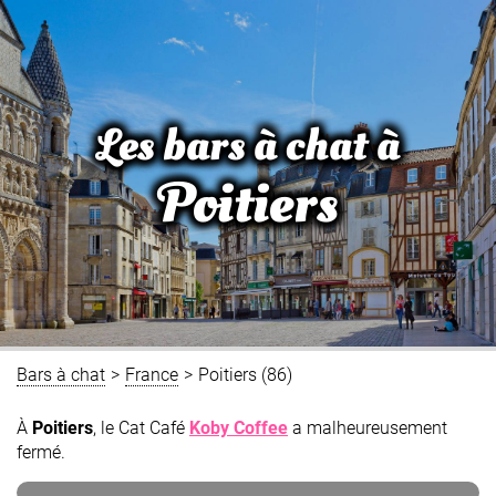
Les bars à chat à
Poitiers
Bars à chat
>
France
>
Poitiers (86)
À
Poitiers
, le Cat Café
Koby Coffee
a malheureusement
fermé.
Koby Coffee