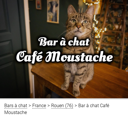
Bar à chat
Café Moustache
Bars à chat
>
France
>
Rouen (76)
>
Bar à chat Café
Moustache