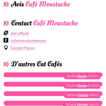
Avis
Café Moustache
Contact
Café Moustache
site officiel
cafemoustacherouen
Google Places
D'autres Cat Cafés
Coffee Cat
Situé à
Rouen
(0.2km)
Cosy Lunch
Situé à
Rouen
(0.4km)
Café Pattounes
Situé à
Évreux
(46km)
Cookie Cat Café
Situé à
Vernon
(48km)